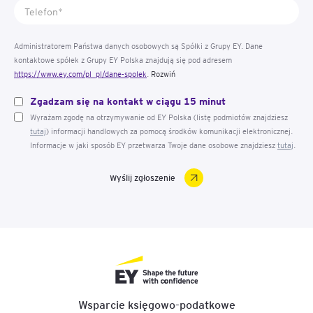
Administratorem Państwa danych osobowych są Spółki z Grupy EY. Dane
kontaktowe spółek z Grupy EY Polska znajdują się pod adresem
https://www.ey.com/pl_pl/dane-spolek
.
Rozwiń
Dane osobowe przetwarzane są w celu skorzystania przez Państwa z formularza
Zgadzam się na kontakt w ciągu 15 minut
kontaktowego. Dane osobowe przetwarzane są w związku z prawnie
uzasadnionymi celami Administratora, którym w tym przypadku jest odpowiedź na
Wyrażam zgodę na otrzymywanie od EY Polska (listę podmiotów znajdziesz
przesłane przez Państwa zapytanie. Dane osobowe przekazane Administratorowi
tutaj
) informacji handlowych za pomocą środków komunikacji elektronicznej.
podawane są mu dobrowolnie. Mają Państwo prawo wnieść skargę do organu
Informacje w jaki sposób EY przetwarza Twoje dane osobowe znajdziesz
tutaj
.
nadzorczego w zakresie przetwarzania danych osobowych. Kontakt do inspektora
danych osobowych:
kontaktdaneosoboweEYPolska@pl.ey.com
. W celu otrzymania
szczegółowych informacji dotyczących przetwarzania danych osobowych przez
Spółki z Grupy EY zachęcamy do zapoznania się z Polityką prywatności
https://www.ey.com/pl_pl/privacy-statement
.
Wsparcie księgowo-podatkowe