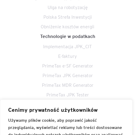
Ulga na robotyzację
Polska Strefa Inwestycji
Obniżenie kosztów energii
Technologie w podatkach
Implementacja JPK_CIT
E-faktury
PrimeTax e-SF Generator
PrimeTax JPK Generator
PrimeTax MDR Generator
PrimeTax JPK Tester
PrimeTax Akcyza Generator
Cenimy prywatność użytkowników
PrimeTax NIP Tester
Używamy plików cookie, aby poprawić jakość
PrimeTax Biała Lista Tester
przeglądania, wyświetlać reklamy lub treści dostosowane
do indywidualnych potrzeb użytkowników oraz analizować