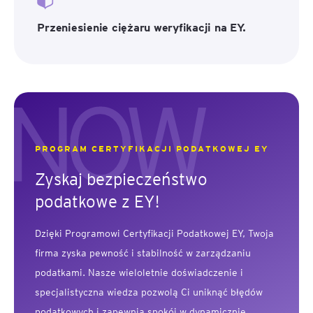
Przeniesienie ciężaru weryfikacji na EY.
PROGRAM CERTYFIKACJI PODATKOWEJ EY
Zyskaj bezpieczeństwo
podatkowe z EY!
Dzięki Programowi Certyfikacji Podatkowej EY, Twoja
firma zyska pewność i stabilność w zarządzaniu
podatkami. Nasze wieloletnie doświadczenie i
specjalistyczna wiedza pozwolą Ci uniknąć błędów
podatkowych i zapewnią spokój w dynamicznie