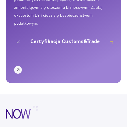
zmieniającym się otoczeniu biznesowym. Zaufaj
ekspertom EY i ciesz się bezpieczeństwem
podatkowym.
Cer
ms&Trade
Certyfikacja WHT
W