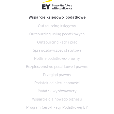
Wsparcie księgowo-podatkowe
Outsourcing księgowy
Outsourcing usług podatkowych
Outsourcing kadr i płac
Sprawozdawczość statutowa
Hotline podatkowo-prawny
Bezpieczeństwo podatkowe i prawne
Przegląd prawny
Podatek od nieruchomości
Podatek wyrównawczy
Wsparcie dla nowego biznesu
Program Certyfikacji Podatkowej EY