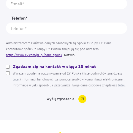
Telefon*
Administratorem Państwa danych osobowych są Spółki z Grupy EY. Dane
kontaktowe spółek z Grupy EY Polska znajdują się pod adresem
https://www.ey.com/pl_pl/dane-spolek
.
Rozwiń
Dane osobowe przetwarzane są w celu skorzystania przez Państwa z formularza
Zgadzam się na kontakt w ciągu 15 minut
kontaktowego. Dane osobowe przetwarzane są w związku z prawnie
uzasadnionymi celami Administratora, którym w tym przypadku jest odpowiedź na
Wyrażam zgodę na otrzymywanie od EY Polska (listę podmiotów znajdziesz
przesłane przez Państwa zapytanie. Dane osobowe przekazane Administratorowi
tutaj
) informacji handlowych za pomocą środków komunikacji elektronicznej.
podawane są mu dobrowolnie. Mają Państwo prawo wnieść skargę do organu
Informacje w jaki sposób EY przetwarza Twoje dane osobowe znajdziesz
tutaj
.
nadzorczego w zakresie przetwarzania danych osobowych. Kontakt do inspektora
danych osobowych:
kontaktdaneosoboweEYPolska@pl.ey.com
. W celu otrzymania
szczegółowych informacji dotyczących przetwarzania danych osobowych przez
Spółki z Grupy EY zachęcamy do zapoznania się z Polityką prywatności
https://www.ey.com/pl_pl/privacy-statement
.