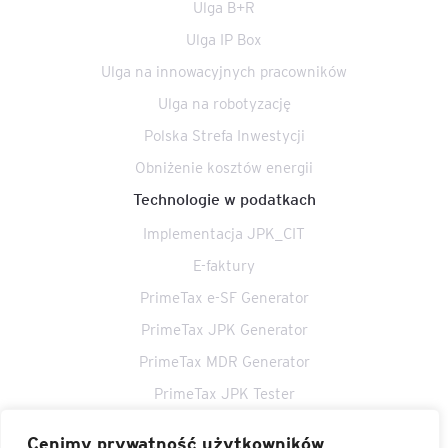
Ulga B+R
Ulga IP Box
Ulga na innowacyjnych pracowników
Ulga na robotyzację
Polska Strefa Inwestycji
Obniżenie kosztów energii
Technologie w podatkach
Implementacja JPK_CIT
E-faktury
PrimeTax e-SF Generator
PrimeTax JPK Generator
PrimeTax MDR Generator
PrimeTax JPK Tester
PrimeTax Akcyza Generator
Cenimy prywatność użytkowników